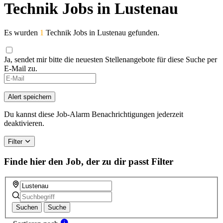
Technik Jobs in Lustenau
Es wurden
1
Technik Jobs in Lustenau gefunden.
Ja, sendet mir bitte die neuesten Stellenangebote für diese Suche per
E-Mail zu.
If
you
are
Alert speichern
a
human,
Du kannst diese Job-Alarm Benachrichtigungen jederzeit
ignore
deaktivieren.
this
field
Filter
Finde hier den Job, der zu dir passt
Filter
Suchen
Suche