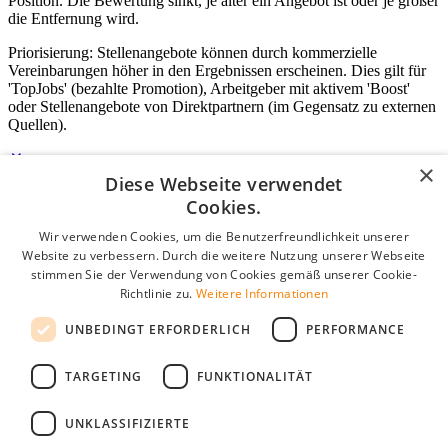
Position. Die Bewertung sinkt, je älter ein Angebot ist oder je größer
die Entfernung wird.
Priorisierung: Stellenangebote können durch kommerzielle
Vereinbarungen höher in den Ergebnissen erscheinen. Dies gilt für
'TopJobs' (bezahlte Promotion), Arbeitgeber mit aktivem 'Boost'
oder Stellenangebote von Direktpartnern (im Gegensatz zu externen
Quellen).
×
Diese Webseite verwendet
Login für Unternehmen
Cookies.
Wir verwenden Cookies, um die Benutzerfreundlichkeit unserer
E-Mail
*
Website zu verbessern. Durch die weitere Nutzung unserer Webseite
stimmen Sie der Verwendung von Cookies gemäß unserer Cookie-
Passwort
Richtlinie zu.
Weitere Informationen
Angemeldet bleiben
UNBEDINGT ERFORDERLICH
PERFORMANCE
Passwort vergessen?
Login
TARGETING
FUNKTIONALITÄT
Kostenloses Unternehmensprofil
UNKLASSIFIZIERTE
Wenn Sie sich registriert haben, können Sie ein Unternehmensprofil