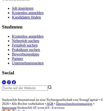
Job inserieren
Kostenlos anmelden
Kandidaten finden
Studenten
Kostenlos anmelden
Nebenjob suchen
Ferialjob suchen
Praktikum suchen
Bewerbungstipps
Partner
Unternehmensseiten
Social
StudentJob International ist eine Tochtergesellschaft von YoungCapital • ©
2026 • Alle Rechte vorbehalten •
AGB
•
Datenschutzbestimmungen
•
Impressum
StudentJob AT score
4.0 - 4 reviews