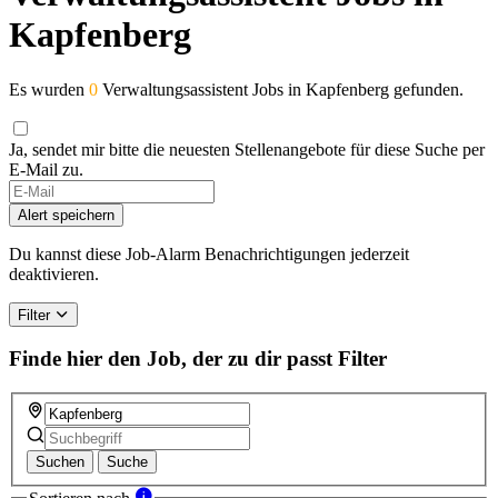
Kapfenberg
Es wurden
0
Verwaltungsassistent Jobs in Kapfenberg gefunden.
Ja, sendet mir bitte die neuesten Stellenangebote für diese Suche per
E-Mail zu.
If
you
Alert speichern
are
a
Du kannst diese Job-Alarm Benachrichtigungen jederzeit
human,
deaktivieren.
ignore
this
Filter
field
Finde hier den Job, der zu dir passt
Filter
Suchen
Suche