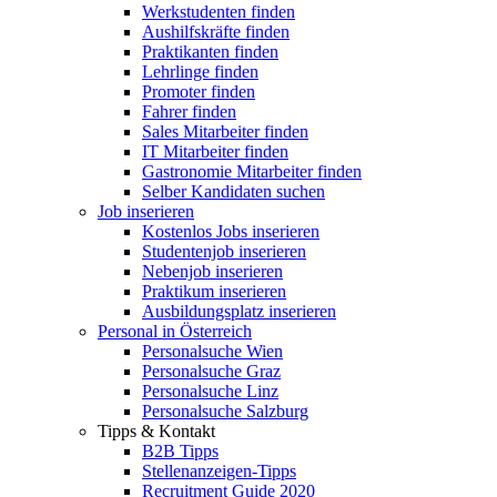
Werkstudenten finden
Aushilfskräfte finden
Praktikanten finden
Lehrlinge finden
Promoter finden
Fahrer finden
Sales Mitarbeiter finden
IT Mitarbeiter finden
Gastronomie Mitarbeiter finden
Selber Kandidaten suchen
Job inserieren
Kostenlos Jobs inserieren
Studentenjob inserieren
Nebenjob inserieren
Praktikum inserieren
Ausbildungsplatz inserieren
Personal in Österreich
Personalsuche Wien
Personalsuche Graz
Personalsuche Linz
Personalsuche Salzburg
Tipps & Kontakt
B2B Tipps
Stellenanzeigen-Tipps
Recruitment Guide 2020