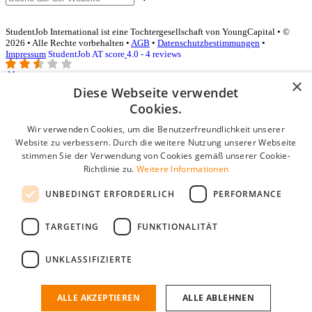
StudentJob International ist eine Tochtergesellschaft von YoungCapital • ©
2026 • Alle Rechte vorbehalten •
AGB
•
Datenschutzbestimmungen
•
Impressum
StudentJob AT score
4.0 - 4 reviews
×
Diese Webseite verwendet
Login für Unternehmen
Cookies.
Wir verwenden Cookies, um die Benutzerfreundlichkeit unserer
E-Mail
*
Website zu verbessern. Durch die weitere Nutzung unserer Webseite
stimmen Sie der Verwendung von Cookies gemäß unserer Cookie-
Passwort
Richtlinie zu.
Weitere Informationen
Angemeldet bleiben
UNBEDINGT ERFORDERLICH
PERFORMANCE
Passwort vergessen?
Login
TARGETING
FUNKTIONALITÄT
Kostenloses Unternehmensprofil
UNKLASSIFIZIERTE
Wenn Sie sich registriert haben, können Sie ein Unternehmensprofil
erstellen. Sie sind nur noch wenige Schritte davon entfernt, den
passenden Mitarbeiter zu finden.
ALLE AKZEPTIEREN
ALLE ABLEHNEN