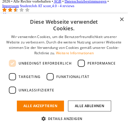
2026 • Alle Rechte vorbehalten •
AGB
•
Datenschutzbestimmungen
•
Impressum
StudentJob AT score
4.0 - 4 reviews
×
Diese Webseite verwendet
Login für Unternehmen
Cookies.
Wir verwenden Cookies, um die Benutzerfreundlichkeit unserer
E-Mail
*
Website zu verbessern. Durch die weitere Nutzung unserer Webseite
stimmen Sie der Verwendung von Cookies gemäß unserer Cookie-
Passwort
Richtlinie zu.
Weitere Informationen
Angemeldet bleiben
UNBEDINGT ERFORDERLICH
PERFORMANCE
Passwort vergessen?
Login
TARGETING
FUNKTIONALITÄT
Kostenloses Unternehmensprofil
UNKLASSIFIZIERTE
Wenn Sie sich registriert haben, können Sie ein Unternehmensprofil
erstellen. Sie sind nur noch wenige Schritte davon entfernt, den
passenden Mitarbeiter zu finden.
ALLE AKZEPTIEREN
ALLE ABLEHNEN
Noch kein Unternehmensprofil?
DETAILS ANZEIGEN
Kostenlos registrieren