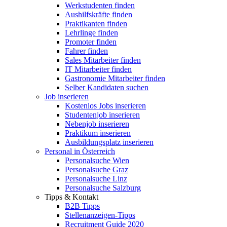
Werkstudenten finden
Aushilfskräfte finden
Praktikanten finden
Lehrlinge finden
Promoter finden
Fahrer finden
Sales Mitarbeiter finden
IT Mitarbeiter finden
Gastronomie Mitarbeiter finden
Selber Kandidaten suchen
Job inserieren
Kostenlos Jobs inserieren
Studentenjob inserieren
Nebenjob inserieren
Praktikum inserieren
Ausbildungsplatz inserieren
Personal in Österreich
Personalsuche Wien
Personalsuche Graz
Personalsuche Linz
Personalsuche Salzburg
Tipps & Kontakt
B2B Tipps
Stellenanzeigen-Tipps
Recruitment Guide 2020