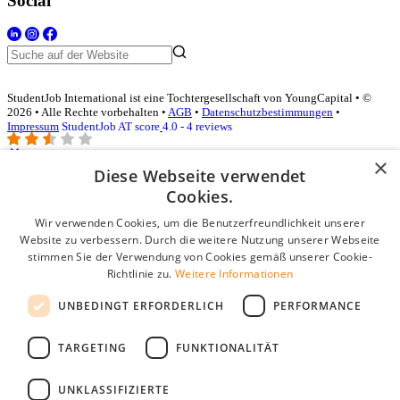
Social
StudentJob International ist eine Tochtergesellschaft von YoungCapital • ©
2026 • Alle Rechte vorbehalten •
AGB
•
Datenschutzbestimmungen
•
Impressum
StudentJob AT score
4.0 - 4 reviews
×
Diese Webseite verwendet
Login für Unternehmen
Cookies.
Wir verwenden Cookies, um die Benutzerfreundlichkeit unserer
E-Mail
*
Website zu verbessern. Durch die weitere Nutzung unserer Webseite
stimmen Sie der Verwendung von Cookies gemäß unserer Cookie-
Passwort
Richtlinie zu.
Weitere Informationen
Angemeldet bleiben
UNBEDINGT ERFORDERLICH
PERFORMANCE
Passwort vergessen?
Login
TARGETING
FUNKTIONALITÄT
Kostenloses Unternehmensprofil
UNKLASSIFIZIERTE
Wenn Sie sich registriert haben, können Sie ein Unternehmensprofil