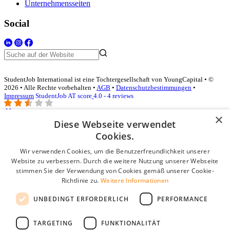
Unternehmensseiten
Social
StudentJob International ist eine Tochtergesellschaft von YoungCapital • ©
2026 • Alle Rechte vorbehalten •
AGB
•
Datenschutzbestimmungen
•
Impressum
StudentJob AT score
4.0 - 4 reviews
×
Diese Webseite verwendet
Login für Unternehmen
Cookies.
Wir verwenden Cookies, um die Benutzerfreundlichkeit unserer
E-Mail
*
Website zu verbessern. Durch die weitere Nutzung unserer Webseite
stimmen Sie der Verwendung von Cookies gemäß unserer Cookie-
Passwort
Richtlinie zu.
Weitere Informationen
Angemeldet bleiben
UNBEDINGT ERFORDERLICH
PERFORMANCE
Passwort vergessen?
Login
TARGETING
FUNKTIONALITÄT