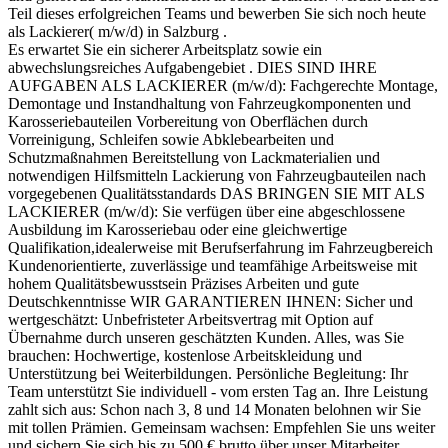
Teil dieses erfolgreichen Teams und bewerben Sie sich noch heute
als Lackierer( m/w/d) in Salzburg .
Es erwartet Sie ein sicherer Arbeitsplatz sowie ein
abwechslungsreiches Aufgabengebiet . DIES SIND IHRE
AUFGABEN ALS LACKIERER (m/w/d): Fachgerechte Montage,
Demontage und Instandhaltung von Fahrzeugkomponenten und
Karosseriebauteilen Vorbereitung von Oberflächen durch
Vorreinigung, Schleifen sowie Abklebearbeiten und
Schutzmaßnahmen Bereitstellung von Lackmaterialien und
notwendigen Hilfsmitteln Lackierung von Fahrzeugbauteilen nach
vorgegebenen Qualitätsstandards DAS BRINGEN SIE MIT ALS
LACKIERER (m/w/d): Sie verfügen über eine abgeschlossene
Ausbildung im Karosseriebau oder eine gleichwertige
Qualifikation,idealerweise mit Berufserfahrung im Fahrzeugbereich
Kundenorientierte, zuverlässige und teamfähige Arbeitsweise mit
hohem Qualitätsbewusstsein Präzises Arbeiten und gute
Deutschkenntnisse WIR GARANTIEREN IHNEN: Sicher und
wertgeschätzt: Unbefristeter Arbeitsvertrag mit Option auf
Übernahme durch unseren geschätzten Kunden. Alles, was Sie
brauchen: Hochwertige, kostenlose Arbeitskleidung und
Unterstützung bei Weiterbildungen. Persönliche Begleitung: Ihr
Team unterstützt Sie individuell - vom ersten Tag an. Ihre Leistung
zahlt sich aus: Schon nach 3, 8 und 14 Monaten belohnen wir Sie
mit tollen Prämien. Gemeinsam wachsen: Empfehlen Sie uns weiter
und sichern Sie sich bis zu 500 € brutto über unser Mitarbeiter