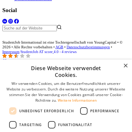
Social
StudentJob International ist eine Tochtergesellschaft von YoungCapital • ©
2026 • Alle Rechte vorbehalten •
AGB
•
Datenschutzbestimmungen
•
Impressum
StudentJob AT score
4.0 - 4 reviews
×
Diese Webseite verwendet
Login für Unternehmen
Cookies.
Wir verwenden Cookies, um die Benutzerfreundlichkeit unserer
E-Mail
*
Website zu verbessern. Durch die weitere Nutzung unserer Webseite
stimmen Sie der Verwendung von Cookies gemäß unserer Cookie-
Passwort
Richtlinie zu.
Weitere Informationen
Angemeldet bleiben
UNBEDINGT ERFORDERLICH
PERFORMANCE
Passwort vergessen?
Login
TARGETING
FUNKTIONALITÄT
Kostenloses Unternehmensprofil