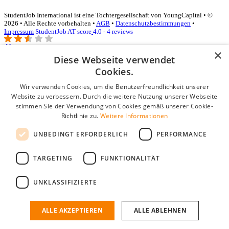
StudentJob International ist eine Tochtergesellschaft von YoungCapital • ©
2026 • Alle Rechte vorbehalten •
AGB
•
Datenschutzbestimmungen
•
Impressum
StudentJob AT score
4.0 - 4 reviews
×
Diese Webseite verwendet
Login für Unternehmen
Cookies.
Wir verwenden Cookies, um die Benutzerfreundlichkeit unserer
E-Mail
*
Website zu verbessern. Durch die weitere Nutzung unserer Webseite
stimmen Sie der Verwendung von Cookies gemäß unserer Cookie-
Passwort
Richtlinie zu.
Weitere Informationen
Angemeldet bleiben
UNBEDINGT ERFORDERLICH
PERFORMANCE
Passwort vergessen?
Login
TARGETING
FUNKTIONALITÄT
Kostenloses Unternehmensprofil
UNKLASSIFIZIERTE
Wenn Sie sich registriert haben, können Sie ein Unternehmensprofil
erstellen. Sie sind nur noch wenige Schritte davon entfernt, den
passenden Mitarbeiter zu finden.
ALLE AKZEPTIEREN
ALLE ABLEHNEN
Noch kein Unternehmensprofil?