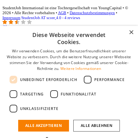
StudentJob International ist eine Tochtergesellschaft von YoungCapital • ©
2026 • Alle Rechte vorbehalten •
AGB
•
Datenschutzbestimmungen
•
Impressum
StudentJob AT score
4.0 - 4 reviews
×
Diese Webseite verwendet
Login für Unternehmen
Cookies.
Wir verwenden Cookies, um die Benutzerfreundlichkeit unserer
E-Mail
*
Website zu verbessern. Durch die weitere Nutzung unserer Webseite
stimmen Sie der Verwendung von Cookies gemäß unserer Cookie-
Passwort
Richtlinie zu.
Weitere Informationen
Angemeldet bleiben
UNBEDINGT ERFORDERLICH
PERFORMANCE
Passwort vergessen?
Login
TARGETING
FUNKTIONALITÄT
Kostenloses Unternehmensprofil
UNKLASSIFIZIERTE
Wenn Sie sich registriert haben, können Sie ein Unternehmensprofil
erstellen. Sie sind nur noch wenige Schritte davon entfernt, den
passenden Mitarbeiter zu finden.
ALLE AKZEPTIEREN
ALLE ABLEHNEN
Noch kein Unternehmensprofil?