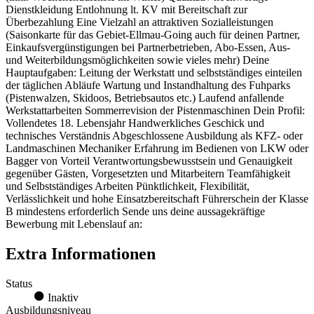
Dienstkleidung Entlohnung lt. KV mit Bereitschaft zur
Überbezahlung Eine Vielzahl an attraktiven Sozialleistungen
(Saisonkarte für das Gebiet-Ellmau-Going auch für deinen Partner,
Einkaufsvergünstigungen bei Partnerbetrieben, Abo-Essen, Aus-
und Weiterbildungsmöglichkeiten sowie vieles mehr) Deine
Hauptaufgaben: Leitung der Werkstatt und selbstständiges einteilen
der täglichen Abläufe Wartung und Instandhaltung des Fuhparks
(Pistenwalzen, Skidoos, Betriebsautos etc.) Laufend anfallende
Werkstattarbeiten Sommerrevision der Pistenmaschinen Dein Profil:
Vollendetes 18. Lebensjahr Handwerkliches Geschick und
technisches Verständnis Abgeschlossene Ausbildung als KFZ- oder
Landmaschinen Mechaniker Erfahrung im Bedienen von LKW oder
Bagger von Vorteil Verantwortungsbewusstsein und Genauigkeit
gegenüber Gästen, Vorgesetzten und Mitarbeitern Teamfähigkeit
und Selbstständiges Arbeiten Pünktlichkeit, Flexibilität,
Verlässlichkeit und hohe Einsatzbereitschaft Führerschein der Klasse
B mindestens erforderlich Sende uns deine aussagekräftige
Bewerbung mit Lebenslauf an:
Extra Informationen
Status
Inaktiv
Ausbildungsniveau