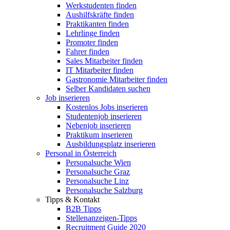
Werkstudenten finden
Aushilfskräfte finden
Praktikanten finden
Lehrlinge finden
Promoter finden
Fahrer finden
Sales Mitarbeiter finden
IT Mitarbeiter finden
Gastronomie Mitarbeiter finden
Selber Kandidaten suchen
Job inserieren
Kostenlos Jobs inserieren
Studentenjob inserieren
Nebenjob inserieren
Praktikum inserieren
Ausbildungsplatz inserieren
Personal in Österreich
Personalsuche Wien
Personalsuche Graz
Personalsuche Linz
Personalsuche Salzburg
Tipps & Kontakt
B2B Tipps
Stellenanzeigen-Tipps
Recruitment Guide 2020