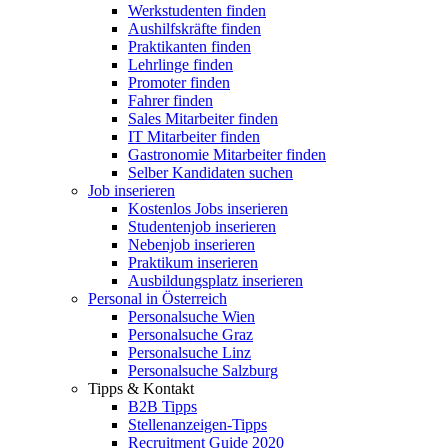
Werkstudenten finden
Aushilfskräfte finden
Praktikanten finden
Lehrlinge finden
Promoter finden
Fahrer finden
Sales Mitarbeiter finden
IT Mitarbeiter finden
Gastronomie Mitarbeiter finden
Selber Kandidaten suchen
Job inserieren
Kostenlos Jobs inserieren
Studentenjob inserieren
Nebenjob inserieren
Praktikum inserieren
Ausbildungsplatz inserieren
Personal in Österreich
Personalsuche Wien
Personalsuche Graz
Personalsuche Linz
Personalsuche Salzburg
Tipps & Kontakt
B2B Tipps
Stellenanzeigen-Tipps
Recruitment Guide 2020