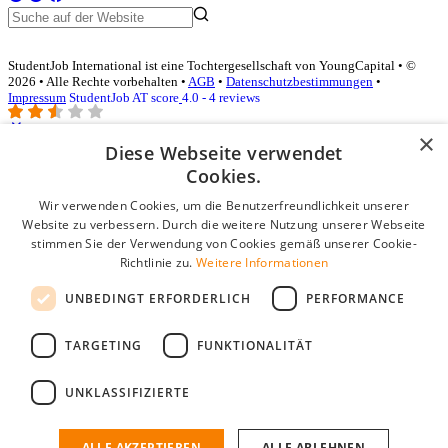
StudentJob International ist eine Tochtergesellschaft von YoungCapital • ©
2026 • Alle Rechte vorbehalten •
AGB
•
Datenschutzbestimmungen
•
Impressum
StudentJob AT score
4.0 - 4 reviews
×
Diese Webseite verwendet
Login für Unternehmen
Cookies.
Wir verwenden Cookies, um die Benutzerfreundlichkeit unserer
E-Mail
*
Website zu verbessern. Durch die weitere Nutzung unserer Webseite
stimmen Sie der Verwendung von Cookies gemäß unserer Cookie-
Passwort
Richtlinie zu.
Weitere Informationen
Angemeldet bleiben
UNBEDINGT ERFORDERLICH
PERFORMANCE
Passwort vergessen?
Login
TARGETING
FUNKTIONALITÄT
Kostenloses Unternehmensprofil
UNKLASSIFIZIERTE
Wenn Sie sich registriert haben, können Sie ein Unternehmensprofil
erstellen. Sie sind nur noch wenige Schritte davon entfernt, den
passenden Mitarbeiter zu finden.
ALLE AKZEPTIEREN
ALLE ABLEHNEN