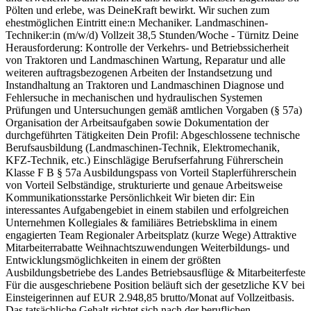
Pölten und erlebe, was DeineKraft bewirkt. Wir suchen zum
ehestmöglichen Eintritt eine:n Mechaniker. Landmaschinen-
Techniker:in (m/w/d) Vollzeit 38,5 Stunden/Woche - Türnitz Deine
Herausforderung: Kontrolle der Verkehrs- und Betriebssicherheit
von Traktoren und Landmaschinen Wartung, Reparatur und alle
weiteren auftragsbezogenen Arbeiten der Instandsetzung und
Instandhaltung an Traktoren und Landmaschinen Diagnose und
Fehlersuche in mechanischen und hydraulischen Systemen
Prüfungen und Untersuchungen gemäß amtlichen Vorgaben (§ 57a)
Organisation der Arbeitsaufgaben sowie Dokumentation der
durchgeführten Tätigkeiten Dein Profil: Abgeschlossene technische
Berufsausbildung (Landmaschinen-Technik, Elektromechanik,
KFZ-Technik, etc.) Einschlägige Berufserfahrung Führerschein
Klasse F B § 57a Ausbildungspass von Vorteil Staplerführerschein
von Vorteil Selbständige, strukturierte und genaue Arbeitsweise
Kommunikationsstarke Persönlichkeit Wir bieten dir: Ein
interessantes Aufgabengebiet in einem stabilen und erfolgreichen
Unternehmen Kollegiales & familiäres Betriebsklima in einem
engagierten Team Regionaler Arbeitsplatz (kurze Wege) Attraktive
Mitarbeiterrabatte Weihnachtszuwendungen Weiterbildungs- und
Entwicklungsmöglichkeiten in einem der größten
Ausbildungsbetriebe des Landes Betriebsausflüge & Mitarbeiterfeste
Für die ausgeschriebene Position beläuft sich der gesetzliche KV bei
Einsteigerinnen auf EUR 2.948,85 brutto/Monat auf Vollzeitbasis.
Das tatsächliche Gehalt richtet sich nach der beruflichen