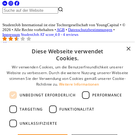
StudentJob International ist eine Tochtergesellschaft von YoungCapital • ©
2026 • Alle Rechte vorbehalten •
AGB
•
Datenschutzbestimmungen
•
Impressum
StudentJob AT score
4.0 - 4 reviews
×
Diese Webseite verwendet
Login für Unternehmen
Cookies.
Wir verwenden Cookies, um die Benutzerfreundlichkeit unserer
E-Mail
*
Website zu verbessern. Durch die weitere Nutzung unserer Webseite
stimmen Sie der Verwendung von Cookies gemäß unserer Cookie-
Passwort
Richtlinie zu.
Weitere Informationen
Angemeldet bleiben
UNBEDINGT ERFORDERLICH
PERFORMANCE
Passwort vergessen?
Login
TARGETING
FUNKTIONALITÄT
Kostenloses Unternehmensprofil
UNKLASSIFIZIERTE
Wenn Sie sich registriert haben, können Sie ein Unternehmensprofil
erstellen. Sie sind nur noch wenige Schritte davon entfernt, den