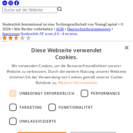
StudentJob International ist eine Tochtergesellschaft von YoungCapital • ©
2026 • Alle Rechte vorbehalten •
AGB
•
Datenschutzbestimmungen
•
Impressum
StudentJob AT score
4.0 - 4 reviews
×
Diese Webseite verwendet
Login für Unternehmen
Cookies.
Wir verwenden Cookies, um die Benutzerfreundlichkeit unserer
E-Mail
*
Website zu verbessern. Durch die weitere Nutzung unserer Webseite
stimmen Sie der Verwendung von Cookies gemäß unserer Cookie-
Passwort
Richtlinie zu.
Weitere Informationen
Angemeldet bleiben
UNBEDINGT ERFORDERLICH
PERFORMANCE
Passwort vergessen?
Login
TARGETING
FUNKTIONALITÄT
Kostenloses Unternehmensprofil
UNKLASSIFIZIERTE
Wenn Sie sich registriert haben, können Sie ein Unternehmensprofil
erstellen. Sie sind nur noch wenige Schritte davon entfernt, den