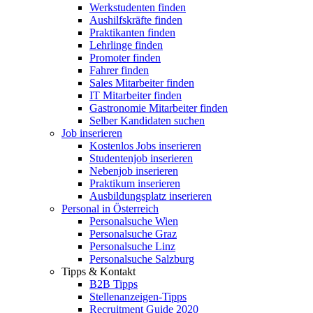
Werkstudenten finden
Aushilfskräfte finden
Praktikanten finden
Lehrlinge finden
Promoter finden
Fahrer finden
Sales Mitarbeiter finden
IT Mitarbeiter finden
Gastronomie Mitarbeiter finden
Selber Kandidaten suchen
Job inserieren
Kostenlos Jobs inserieren
Studentenjob inserieren
Nebenjob inserieren
Praktikum inserieren
Ausbildungsplatz inserieren
Personal in Österreich
Personalsuche Wien
Personalsuche Graz
Personalsuche Linz
Personalsuche Salzburg
Tipps & Kontakt
B2B Tipps
Stellenanzeigen-Tipps
Recruitment Guide 2020