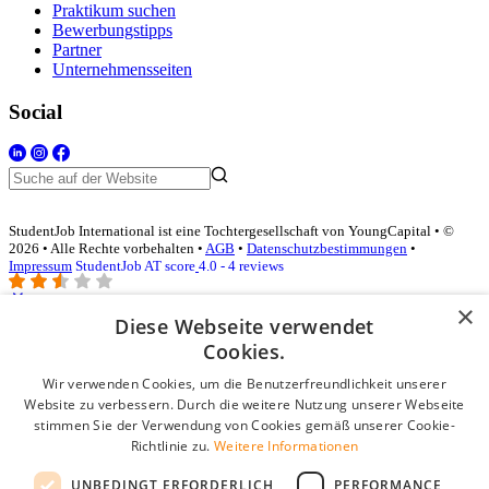
Praktikum suchen
Bewerbungstipps
Partner
Unternehmensseiten
Social
StudentJob International ist eine Tochtergesellschaft von YoungCapital • ©
2026 • Alle Rechte vorbehalten •
AGB
•
Datenschutzbestimmungen
•
Impressum
StudentJob AT score
4.0 - 4 reviews
×
Diese Webseite verwendet
Login für Unternehmen
Cookies.
Wir verwenden Cookies, um die Benutzerfreundlichkeit unserer
E-Mail
*
Website zu verbessern. Durch die weitere Nutzung unserer Webseite
stimmen Sie der Verwendung von Cookies gemäß unserer Cookie-
Passwort
Richtlinie zu.
Weitere Informationen
Angemeldet bleiben
UNBEDINGT ERFORDERLICH
PERFORMANCE