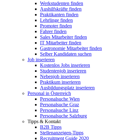
Werkstudenten finden
Aushilfskräfte finden
Praktikanten finden
Lehrlinge finden
Promoter finden
Fahrer finden
Sales Mitarbeiter finden
IT Mitarbeiter finden
Gastronomie Mitarbeiter finden
Selber Kandidaten suchen
Job inserieren
Kostenlos Jobs inserieren
Studentenjob inserieren
Nebenjob inserieren
Praktikum inserieren
Ausbildungsplatz inserieren
Personal in Österreich
Personalsuche Wien
Personalsuche Graz
Personalsuche Linz
Personalsuche Salzburg
Tipps & Kontakt
B2B Tipps
Stellenanzeigen-Tipps
Recruitment Guide 2020