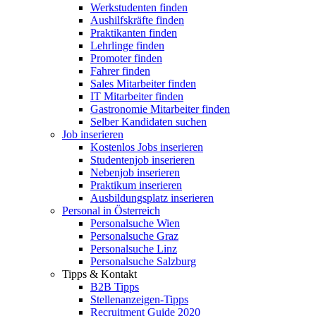
Werkstudenten finden
Aushilfskräfte finden
Praktikanten finden
Lehrlinge finden
Promoter finden
Fahrer finden
Sales Mitarbeiter finden
IT Mitarbeiter finden
Gastronomie Mitarbeiter finden
Selber Kandidaten suchen
Job inserieren
Kostenlos Jobs inserieren
Studentenjob inserieren
Nebenjob inserieren
Praktikum inserieren
Ausbildungsplatz inserieren
Personal in Österreich
Personalsuche Wien
Personalsuche Graz
Personalsuche Linz
Personalsuche Salzburg
Tipps & Kontakt
B2B Tipps
Stellenanzeigen-Tipps
Recruitment Guide 2020