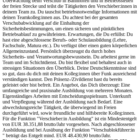
Überwachung beim Verschub in Bahnhöfen und in Betriebsstellen
der freien Strecke und teilst die Tätigkeiten den Verschieber:innen in
deinem Team zu. Du tauschst betriebsnotwendige Informationen mit
deinen Teamkolleg:innen aus. Du achtest bei der gesamten
Verschubabwicklung auf die Einhaltung der
Sicherheitsbestimmungen, um einen sicheren und pünktlichen
Betriebsablauf zu gewährleisten. Erwartungen, die Du erfüllst: Du
hast eine abgeschlossene Berufs- oder Schulausbildung (Lehre,
Fachschule, Matura etc.). Du verfügst über einen guten körperlichen
Allgemeinzustand. Persönlich überzeugst du durch hohes
Sicherheits- und Verantwortungsbewusstsein. Du arbeitest gerne im
Team und im Schichtdienst. Du bist flexibel und behaltest auch in
stressigen Situationen den Überblick. Deine Deutschkenntnisse sind
so gut, dass du dich mit deinen Kolleg:innen über Funk ausreichend
verständigen kannst. Den Präsenz-/Zivildienst hast du bereits
geleistet oder bist befreit. Ein Angebot, das Dich überzeugt: Eine
umfangreiche und praxisnahe Ausbildung von mehreren Monaten.
Eigenständiges Arbeiten mit Entscheidungsspielraum. Unterkunft
und Verpflegung während der Ausbildung nach Bedarf. Eine
abwechslungsreiche Tätigkeit, die überwiegend im Freien
durchgeführt wird, sowie freundliche und hilfsbereite Kolleg:innen.
Für die Funktion "Verschieber:in Ausbildung" ist ein Mindestentgelt
von EUR 38.351,88 brutto/Jahr vorgesehen. Nach abgeschlossener
Ausbildung und bei Ausübung der Funktion "Verschublokführer:in
" beträgt das Entgelt mind. EUR 48.430,90 brutto/Jahr.