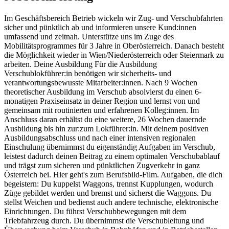
Im Geschäftsbereich Betrieb wickeln wir Zug- und Verschubfahrten
sicher und pünktlich ab und informieren unsere Kund:innen
umfassend und zeitnah. Unterstütze uns im Zuge des
Mobilitätsprogrammes für 3 Jahre in Oberösterreich. Danach besteht
die Möglichkeit wieder in Wien/Niederösterreich oder Steiermark zu
arbeiten. Deine Ausbildung Für die Ausbildung
Verschublokführer:in benötigen wir sicherheits- und
verantwortungsbewusste Mitarbeiter:innen. Nach 9 Wochen
theoretischer Ausbildung im Verschub absolvierst du einen 6-
monatigen Praxiseinsatz in deiner Region und lernst von und
gemeinsam mit routinierten und erfahrenen Kolleg:innen. Im
Anschluss daran erhältst du eine weitere, 26 Wochen dauernde
Ausbildung bis hin zur:zum Lokführer:in. Mit deinem positiven
Ausbildungsabschluss und nach einer intensiven regionalen
Einschulung übernimmst du eigenständig Aufgaben im Verschub,
leistest dadurch deinen Beitrag zu einem optimalen Verschubablauf
und trägst zum sicheren und pünktlichen Zugverkehr in ganz
Österreich bei. Hier geht's zum Berufsbild-Film. Aufgaben, die dich
begeistern: Du kuppelst Waggons, trennst Kupplungen, wodurch
Züge gebildet werden und bremst und sicherst die Waggons. Du
stellst Weichen und bedienst auch andere technische, elektronische
Einrichtungen. Du führst Verschubbewegungen mit dem
Triebfahrzeug durch. Du übernimmst die Verschubleitung und