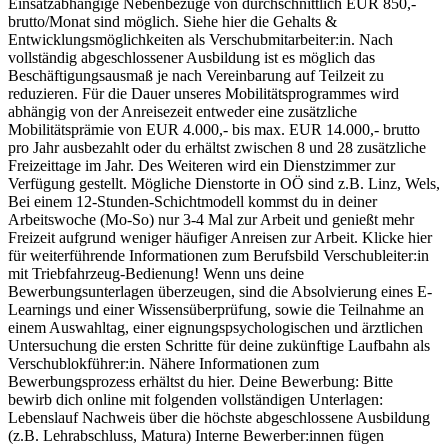
Einsatzabhängige Nebenbezüge von durchschnittlich EUR 850,-
brutto/Monat sind möglich. Siehe hier die Gehalts &
Entwicklungsmöglichkeiten als Verschubmitarbeiter:in. Nach
vollständig abgeschlossener Ausbildung ist es möglich das
Beschäftigungsausmaß je nach Vereinbarung auf Teilzeit zu
reduzieren. Für die Dauer unseres Mobilitätsprogrammes wird
abhängig von der Anreisezeit entweder eine zusätzliche
Mobilitätsprämie von EUR 4.000,- bis max. EUR 14.000,- brutto
pro Jahr ausbezahlt oder du erhältst zwischen 8 und 28 zusätzliche
Freizeittage im Jahr. Des Weiteren wird ein Dienstzimmer zur
Verfügung gestellt. Mögliche Dienstorte in OÖ sind z.B. Linz, Wels,
Bei einem 12-Stunden-Schichtmodell kommst du in deiner
Arbeitswoche (Mo-So) nur 3-4 Mal zur Arbeit und genießt mehr
Freizeit aufgrund weniger häufiger Anreisen zur Arbeit. Klicke hier
für weiterführende Informationen zum Berufsbild Verschubleiter:in
mit Triebfahrzeug-Bedienung! Wenn uns deine
Bewerbungsunterlagen überzeugen, sind die Absolvierung eines E-
Learnings und einer Wissensüberprüfung, sowie die Teilnahme an
einem Auswahltag, einer eignungspsychologischen und ärztlichen
Untersuchung die ersten Schritte für deine zukünftige Laufbahn als
Verschublokführer:in. Nähere Informationen zum
Bewerbungsprozess erhältst du hier. Deine Bewerbung: Bitte
bewirb dich online mit folgenden vollständigen Unterlagen:
Lebenslauf Nachweis über die höchste abgeschlossene Ausbildung
(z.B. Lehrabschluss, Matura) Interne Bewerber:innen fügen