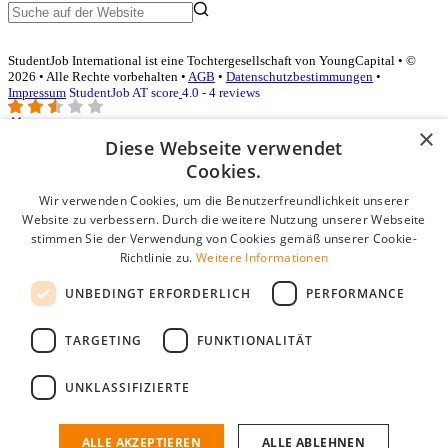
StudentJob International ist eine Tochtergesellschaft von YoungCapital • ©
2026 • Alle Rechte vorbehalten •
AGB
•
Datenschutzbestimmungen
•
Impressum
StudentJob AT score
4.0 - 4 reviews
×
Diese Webseite verwendet
Login für Unternehmen
Cookies.
Wir verwenden Cookies, um die Benutzerfreundlichkeit unserer
E-Mail
*
Website zu verbessern. Durch die weitere Nutzung unserer Webseite
stimmen Sie der Verwendung von Cookies gemäß unserer Cookie-
Passwort
Richtlinie zu.
Weitere Informationen
Angemeldet bleiben
UNBEDINGT ERFORDERLICH
PERFORMANCE
Passwort vergessen?
Login
TARGETING
FUNKTIONALITÄT
Kostenloses Unternehmensprofil
UNKLASSIFIZIERTE
Wenn Sie sich registriert haben, können Sie ein Unternehmensprofil
erstellen. Sie sind nur noch wenige Schritte davon entfernt, den
passenden Mitarbeiter zu finden.
ALLE AKZEPTIEREN
ALLE ABLEHNEN