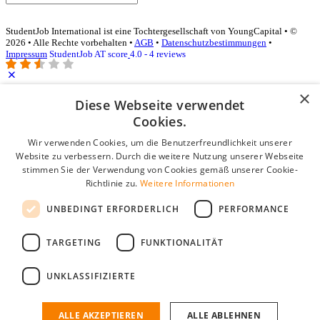
StudentJob International ist eine Tochtergesellschaft von YoungCapital • ©
2026 • Alle Rechte vorbehalten •
AGB
•
Datenschutzbestimmungen
•
Impressum
StudentJob AT score
4.0 - 4 reviews
×
Diese Webseite verwendet
Login für Unternehmen
Cookies.
E-Mail
*
Wir verwenden Cookies, um die Benutzerfreundlichkeit unserer
Website zu verbessern. Durch die weitere Nutzung unserer Webseite
stimmen Sie der Verwendung von Cookies gemäß unserer Cookie-
Passwort
Richtlinie zu.
Weitere Informationen
Angemeldet bleiben
UNBEDINGT ERFORDERLICH
PERFORMANCE
Passwort vergessen?
Login
TARGETING
FUNKTIONALITÄT
Kostenloses Unternehmensprofil
UNKLASSIFIZIERTE
Wenn Sie sich registriert haben, können Sie ein Unternehmensprofil
erstellen. Sie sind nur noch wenige Schritte davon entfernt, den
passenden Mitarbeiter zu finden.
ALLE AKZEPTIEREN
ALLE ABLEHNEN