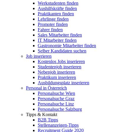
Werkstudenten finden
Aushilfskräfte finden
Praktikanten finden
Lehrlinge finden
Promoter finden
Fahrer finden
Sales Mitarbeiter finden
IT Mitarbeiter finden
Gastronomie Mitarbeiter finden
Selber Kandidaten suchen
Job inserieren
Kostenlos Jobs inserieren
Studentenjob inserieren
Nebenjob inserieren
Praktikum inserieren
Ausbildungsplatz inserieren
Personal in Österreich
Personalsuche Wien
Personalsuche Graz
Personalsuche Linz
Personalsuche Salzburg
Tipps & Kontakt
B2B Tipps
Stellenanzeigen-Tipps
Recruitment Guide 2020