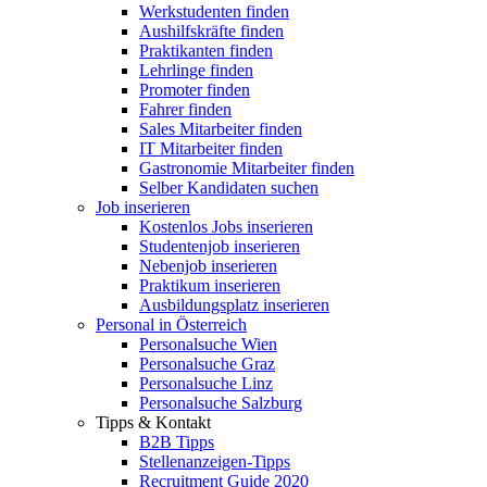
Werkstudenten finden
Aushilfskräfte finden
Praktikanten finden
Lehrlinge finden
Promoter finden
Fahrer finden
Sales Mitarbeiter finden
IT Mitarbeiter finden
Gastronomie Mitarbeiter finden
Selber Kandidaten suchen
Job inserieren
Kostenlos Jobs inserieren
Studentenjob inserieren
Nebenjob inserieren
Praktikum inserieren
Ausbildungsplatz inserieren
Personal in Österreich
Personalsuche Wien
Personalsuche Graz
Personalsuche Linz
Personalsuche Salzburg
Tipps & Kontakt
B2B Tipps
Stellenanzeigen-Tipps
Recruitment Guide 2020