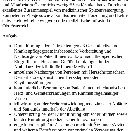
und Mitarbeitern Österreichs zweitgrößtes Krankenhaus. Durch ein
exzellentes Zusammenspiel von medizinischer Spitzenversorgung,
kompetenter Pflege sowie zukunftsorientierter Forschung und Lehre
entwickeln wir eine wegweisende medizinische Infrastruktur in
Oberösterreich.
Aufgaben
Durchführung aller Tätigkeiten gemäß Gesundheits- und
Krankenpflegegesetz insbesondere Vorbereitung und
Nachsorge von PatientInnen vor bzw. nach therapeutischen
Eingriffen mit Herz- und Gefäßerkrankungen in der
Ambulanz der Klinik für Innere Medizin 1
ambulante Nachsorge von Personen mit Herzschrittmachern,
Defibrillatoren, künstlichen Herzklappen oder
Rhythmusstörungen
kontinuierliche Betreuung von PatientInnen mit chronischen
Herz‐ und Gefäßerkrankungen im Rahmen regelmäßiger
Visiten
Mitwirkung an der Weiterentwicklung medizinischer Abläufe
und Standards innerhalb der Abteilung
Unterstützung bei der Durchführung klinischer Studien sowie
bei der Einführung medizinischer Innovationen
enge interdisziplinäre Zusammenarbeit mit Ärztinnen/Ärzten
und weiteren Berufsgruppen zur optimalen Versorgung der