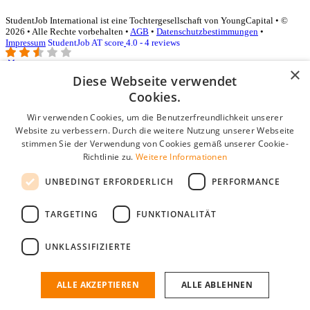
StudentJob International ist eine Tochtergesellschaft von YoungCapital • ©
2026 • Alle Rechte vorbehalten •
AGB
•
Datenschutzbestimmungen
•
Impressum
StudentJob AT score
4.0 - 4 reviews
×
Diese Webseite verwendet
Login für Unternehmen
Cookies.
Wir verwenden Cookies, um die Benutzerfreundlichkeit unserer
E-Mail
*
Website zu verbessern. Durch die weitere Nutzung unserer Webseite
stimmen Sie der Verwendung von Cookies gemäß unserer Cookie-
Passwort
Richtlinie zu.
Weitere Informationen
Angemeldet bleiben
UNBEDINGT ERFORDERLICH
PERFORMANCE
Passwort vergessen?
Login
TARGETING
FUNKTIONALITÄT
Kostenloses Unternehmensprofil
UNKLASSIFIZIERTE
Wenn Sie sich registriert haben, können Sie ein Unternehmensprofil
erstellen. Sie sind nur noch wenige Schritte davon entfernt, den
passenden Mitarbeiter zu finden.
ALLE AKZEPTIEREN
ALLE ABLEHNEN
Noch kein Unternehmensprofil?