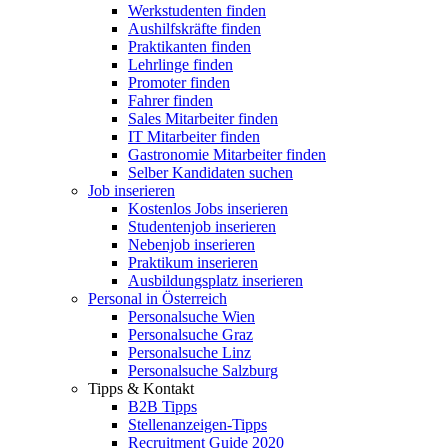
Werkstudenten finden
Aushilfskräfte finden
Praktikanten finden
Lehrlinge finden
Promoter finden
Fahrer finden
Sales Mitarbeiter finden
IT Mitarbeiter finden
Gastronomie Mitarbeiter finden
Selber Kandidaten suchen
Job inserieren
Kostenlos Jobs inserieren
Studentenjob inserieren
Nebenjob inserieren
Praktikum inserieren
Ausbildungsplatz inserieren
Personal in Österreich
Personalsuche Wien
Personalsuche Graz
Personalsuche Linz
Personalsuche Salzburg
Tipps & Kontakt
B2B Tipps
Stellenanzeigen-Tipps
Recruitment Guide 2020