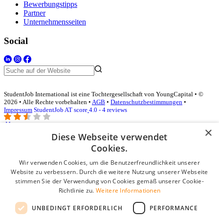
Bewerbungstipps
Partner
Unternehmensseiten
Social
StudentJob International ist eine Tochtergesellschaft von YoungCapital • ©
2026 • Alle Rechte vorbehalten •
AGB
•
Datenschutzbestimmungen
•
Impressum
StudentJob AT score
4.0 - 4 reviews
×
Diese Webseite verwendet
Login für Unternehmen
Cookies.
Wir verwenden Cookies, um die Benutzerfreundlichkeit unserer
E-Mail
*
Website zu verbessern. Durch die weitere Nutzung unserer Webseite
stimmen Sie der Verwendung von Cookies gemäß unserer Cookie-
Passwort
Richtlinie zu.
Weitere Informationen
Angemeldet bleiben
UNBEDINGT ERFORDERLICH
PERFORMANCE
Passwort vergessen?