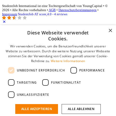
StudentJob International ist eine Tochtergesellschaft von YoungCapital • ©
2026 • Alle Rechte vorbehalten •
AGB
•
Datenschutzbestimmungen
•
Impressum
StudentJob AT score
4.0 - 4 reviews
×
Diese Webseite verwendet
Login für Unternehmen
Cookies.
E-Mail
*
Wir verwenden Cookies, um die Benutzerfreundlichkeit unserer
Website zu verbessern. Durch die weitere Nutzung unserer Webseite
stimmen Sie der Verwendung von Cookies gemäß unserer Cookie-
Passwort
Richtlinie zu.
Weitere Informationen
Angemeldet bleiben
UNBEDINGT ERFORDERLICH
PERFORMANCE
Passwort vergessen?
Login
TARGETING
FUNKTIONALITÄT
Kostenloses Unternehmensprofil
UNKLASSIFIZIERTE
Wenn Sie sich registriert haben, können Sie ein Unternehmensprofil
erstellen. Sie sind nur noch wenige Schritte davon entfernt, den
passenden Mitarbeiter zu finden.
ALLE AKZEPTIEREN
ALLE ABLEHNEN
Noch kein Unternehmensprofil?