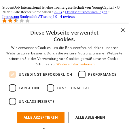
StudentJob International ist eine Tochtergesellschaft von YoungCapital • ©
2026 • Alle Rechte vorbehalten •
AGB
•
Datenschutzbestimmungen
•
Impressum
StudentJob AT score
4.0 - 4 reviews
×
Diese Webseite verwendet
Login für Unternehmen
Cookies.
Wir verwenden Cookies, um die Benutzerfreundlichkeit unserer
E-Mail
*
Website zu verbessern. Durch die weitere Nutzung unserer Webseite
stimmen Sie der Verwendung von Cookies gemäß unserer Cookie-
Passwort
Richtlinie zu.
Weitere Informationen
Angemeldet bleiben
UNBEDINGT ERFORDERLICH
PERFORMANCE
Passwort vergessen?
Login
TARGETING
FUNKTIONALITÄT
Kostenloses Unternehmensprofil
UNKLASSIFIZIERTE
Wenn Sie sich registriert haben, können Sie ein Unternehmensprofil
erstellen. Sie sind nur noch wenige Schritte davon entfernt, den
passenden Mitarbeiter zu finden.
ALLE AKZEPTIEREN
ALLE ABLEHNEN
Noch kein Unternehmensprofil?