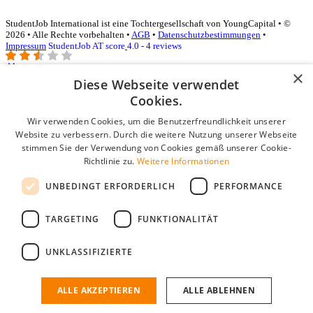
StudentJob International ist eine Tochtergesellschaft von YoungCapital • ©
2026 • Alle Rechte vorbehalten •
AGB
•
Datenschutzbestimmungen
•
Impressum
StudentJob AT score
4.0 - 4 reviews
×
Diese Webseite verwendet
Login für Unternehmen
Cookies.
Wir verwenden Cookies, um die Benutzerfreundlichkeit unserer
E-Mail
*
Website zu verbessern. Durch die weitere Nutzung unserer Webseite
stimmen Sie der Verwendung von Cookies gemäß unserer Cookie-
Passwort
Richtlinie zu.
Weitere Informationen
Angemeldet bleiben
UNBEDINGT ERFORDERLICH
PERFORMANCE
Passwort vergessen?
Login
TARGETING
FUNKTIONALITÄT
Kostenloses Unternehmensprofil
UNKLASSIFIZIERTE
Wenn Sie sich registriert haben, können Sie ein Unternehmensprofil
erstellen. Sie sind nur noch wenige Schritte davon entfernt, den
passenden Mitarbeiter zu finden.
ALLE AKZEPTIEREN
ALLE ABLEHNEN
Noch kein Unternehmensprofil?