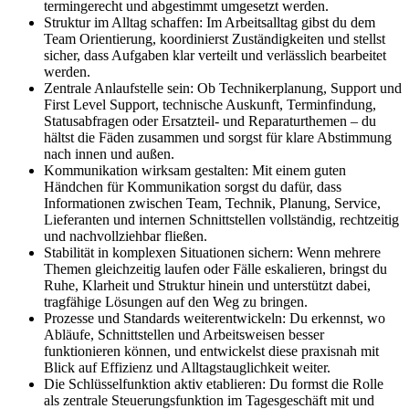
termingerecht und abgestimmt umgesetzt werden.
Struktur im Alltag schaffen: Im Arbeitsalltag gibst du dem
Team Orientierung, koordinierst Zuständigkeiten und stellst
sicher, dass Aufgaben klar verteilt und verlässlich bearbeitet
werden.
Zentrale Anlaufstelle sein: Ob Technikerplanung, Support und
First Level Support, technische Auskunft, Terminfindung,
Statusabfragen oder Ersatzteil- und Reparaturthemen – du
hältst die Fäden zusammen und sorgst für klare Abstimmung
nach innen und außen.
Kommunikation wirksam gestalten: Mit einem guten
Händchen für Kommunikation sorgst du dafür, dass
Informationen zwischen Team, Technik, Planung, Service,
Lieferanten und internen Schnittstellen vollständig, rechtzeitig
und nachvollziehbar fließen.
Stabilität in komplexen Situationen sichern: Wenn mehrere
Themen gleichzeitig laufen oder Fälle eskalieren, bringst du
Ruhe, Klarheit und Struktur hinein und unterstützt dabei,
tragfähige Lösungen auf den Weg zu bringen.
Prozesse und Standards weiterentwickeln: Du erkennst, wo
Abläufe, Schnittstellen und Arbeitsweisen besser
funktionieren können, und entwickelst diese praxisnah mit
Blick auf Effizienz und Alltagstauglichkeit weiter.
Die Schlüsselfunktion aktiv etablieren: Du formst die Rolle
als zentrale Steuerungsfunktion im Tagesgeschäft mit und