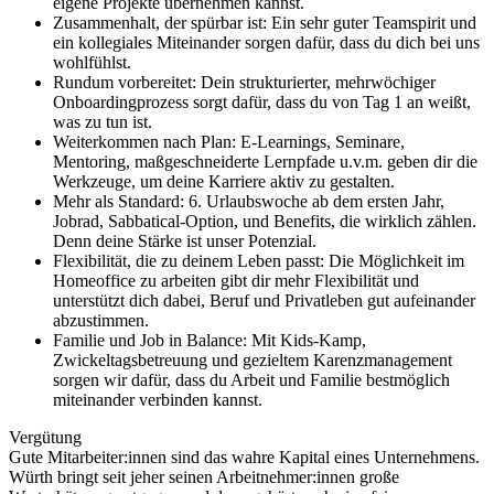
eigene Projekte übernehmen kannst.
Zusammenhalt, der spürbar ist: Ein sehr guter Teamspirit und
ein kollegiales Miteinander sorgen dafür, dass du dich bei uns
wohlfühlst.
Rundum vorbereitet: Dein strukturierter, mehrwöchiger
Onboardingprozess sorgt dafür, dass du von Tag 1 an weißt,
was zu tun ist.
Weiterkommen nach Plan: E-Learnings, Seminare,
Mentoring, maßgeschneiderte Lernpfade u.v.m. geben dir die
Werkzeuge, um deine Karriere aktiv zu gestalten.
Mehr als Standard: 6. Urlaubswoche ab dem ersten Jahr,
Jobrad, Sabbatical-Option, und Benefits, die wirklich zählen.
Denn deine Stärke ist unser Potenzial.
Flexibilität, die zu deinem Leben passt: Die Möglichkeit im
Homeoffice zu arbeiten gibt dir mehr Flexibilität und
unterstützt dich dabei, Beruf und Privatleben gut aufeinander
abzustimmen.
Familie und Job in Balance: Mit Kids-Kamp,
Zwickeltagsbetreuung und gezieltem Karenzmanagement
sorgen wir dafür, dass du Arbeit und Familie bestmöglich
miteinander verbinden kannst.
Vergütung
Gute Mitarbeiter:innen sind das wahre Kapital eines Unternehmens.
Würth bringt seit jeher seinen Arbeitnehmer:innen große