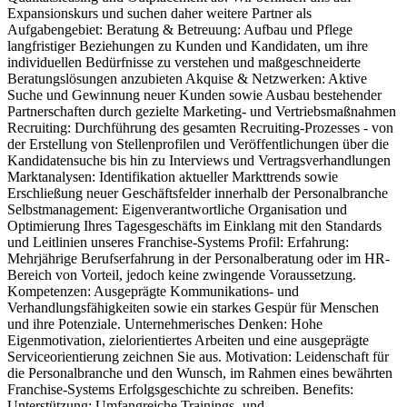
Expansionskurs und suchen daher weitere Partner als
Aufgabengebiet: Beratung & Betreuung: Aufbau und Pflege
langfristiger Beziehungen zu Kunden und Kandidaten, um ihre
individuellen Bedürfnisse zu verstehen und maßgeschneiderte
Beratungslösungen anzubieten Akquise & Netzwerken: Aktive
Suche und Gewinnung neuer Kunden sowie Ausbau bestehender
Partnerschaften durch gezielte Marketing- und Vertriebsmaßnahmen
Recruiting: Durchführung des gesamten Recruiting-Prozesses - von
der Erstellung von Stellenprofilen und Veröffentlichungen über die
Kandidatensuche bis hin zu Interviews und Vertragsverhandlungen
Marktanalysen: Identifikation aktueller Markttrends sowie
Erschließung neuer Geschäftsfelder innerhalb der Personalbranche
Selbstmanagement: Eigenverantwortliche Organisation und
Optimierung Ihres Tagesgeschäfts im Einklang mit den Standards
und Leitlinien unseres Franchise-Systems Profil: Erfahrung:
Mehrjährige Berufserfahrung in der Personalberatung oder im HR-
Bereich von Vorteil, jedoch keine zwingende Voraussetzung.
Kompetenzen: Ausgeprägte Kommunikations- und
Verhandlungsfähigkeiten sowie ein starkes Gespür für Menschen
und ihre Potenziale. Unternehmerisches Denken: Hohe
Eigenmotivation, zielorientiertes Arbeiten und eine ausgeprägte
Serviceorientierung zeichnen Sie aus. Motivation: Leidenschaft für
die Personalbranche und den Wunsch, im Rahmen eines bewährten
Franchise-Systems Erfolgsgeschichte zu schreiben. Benefits:
Unterstützung: Umfangreiche Trainings- und