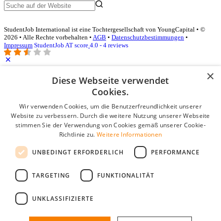
StudentJob International ist eine Tochtergesellschaft von YoungCapital • ©
2026 • Alle Rechte vorbehalten •
AGB
•
Datenschutzbestimmungen
•
Impressum
StudentJob AT score
4.0 - 4 reviews
×
Diese Webseite verwendet
Login für Unternehmen
Cookies.
E-Mail
*
Wir verwenden Cookies, um die Benutzerfreundlichkeit unserer
Website zu verbessern. Durch die weitere Nutzung unserer Webseite
stimmen Sie der Verwendung von Cookies gemäß unserer Cookie-
Passwort
Richtlinie zu.
Weitere Informationen
Angemeldet bleiben
UNBEDINGT ERFORDERLICH
PERFORMANCE
Passwort vergessen?
Login
TARGETING
FUNKTIONALITÄT
Kostenloses Unternehmensprofil
UNKLASSIFIZIERTE
Wenn Sie sich registriert haben, können Sie ein Unternehmensprofil
erstellen. Sie sind nur noch wenige Schritte davon entfernt, den