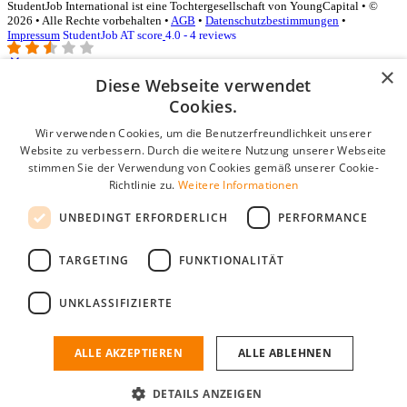
StudentJob International ist eine Tochtergesellschaft von YoungCapital • ©
2026 • Alle Rechte vorbehalten •
AGB
•
Datenschutzbestimmungen
•
Impressum
StudentJob AT score
4.0 - 4 reviews
×
Diese Webseite verwendet
Login für Unternehmen
Cookies.
Wir verwenden Cookies, um die Benutzerfreundlichkeit unserer
E-Mail
*
Website zu verbessern. Durch die weitere Nutzung unserer Webseite
stimmen Sie der Verwendung von Cookies gemäß unserer Cookie-
Passwort
Richtlinie zu.
Weitere Informationen
Angemeldet bleiben
UNBEDINGT ERFORDERLICH
PERFORMANCE
Passwort vergessen?
Login
TARGETING
FUNKTIONALITÄT
Kostenloses Unternehmensprofil
UNKLASSIFIZIERTE
Wenn Sie sich registriert haben, können Sie ein Unternehmensprofil
erstellen. Sie sind nur noch wenige Schritte davon entfernt, den
passenden Mitarbeiter zu finden.
ALLE AKZEPTIEREN
ALLE ABLEHNEN
Noch kein Unternehmensprofil?
DETAILS ANZEIGEN