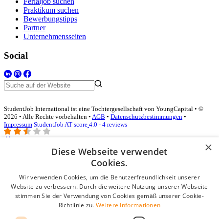
Ferialjob suchen
Praktikum suchen
Bewerbungstipps
Partner
Unternehmensseiten
Social
StudentJob International ist eine Tochtergesellschaft von YoungCapital • ©
2026 • Alle Rechte vorbehalten •
AGB
•
Datenschutzbestimmungen
•
Impressum
StudentJob AT score
4.0 - 4 reviews
×
Diese Webseite verwendet
Login für Unternehmen
Cookies.
Wir verwenden Cookies, um die Benutzerfreundlichkeit unserer
E-Mail
*
Website zu verbessern. Durch die weitere Nutzung unserer Webseite
stimmen Sie der Verwendung von Cookies gemäß unserer Cookie-
Passwort
Richtlinie zu.
Weitere Informationen
Angemeldet bleiben