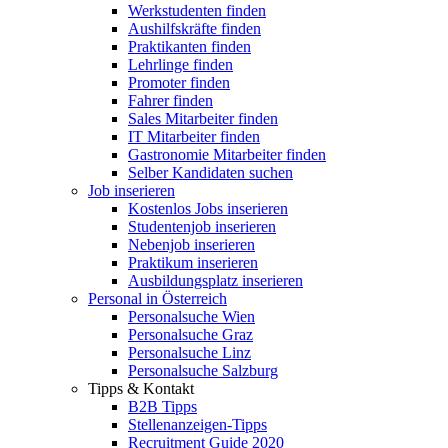
Werkstudenten finden
Aushilfskräfte finden
Praktikanten finden
Lehrlinge finden
Promoter finden
Fahrer finden
Sales Mitarbeiter finden
IT Mitarbeiter finden
Gastronomie Mitarbeiter finden
Selber Kandidaten suchen
Job inserieren
Kostenlos Jobs inserieren
Studentenjob inserieren
Nebenjob inserieren
Praktikum inserieren
Ausbildungsplatz inserieren
Personal in Österreich
Personalsuche Wien
Personalsuche Graz
Personalsuche Linz
Personalsuche Salzburg
Tipps & Kontakt
B2B Tipps
Stellenanzeigen-Tipps
Recruitment Guide 2020