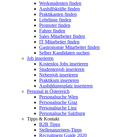
Werkstudenten finden
Aushilfskräfte finden
Praktikanten finden
Lehrlinge finden
Promoter finden
Fahrer finden
Sales Mitarbeiter finden
IT Mitarbeiter finden
Gastronomie Mitarbeiter finden
Selber Kandidaten suchen
Job inserieren
Kostenlos Jobs inserieren
Studentenjob inserieren
Nebenjob inserieren
Praktikum inserieren
Ausbildungsplatz inserieren
Personal in Österreich
Personalsuche Wien
Personalsuche Graz
Personalsuche Linz
Personalsuche Salzburg
Tipps & Kontakt
B2B Tipps
Stellenanzeigen-Tipps
Recruitment Guide 2020