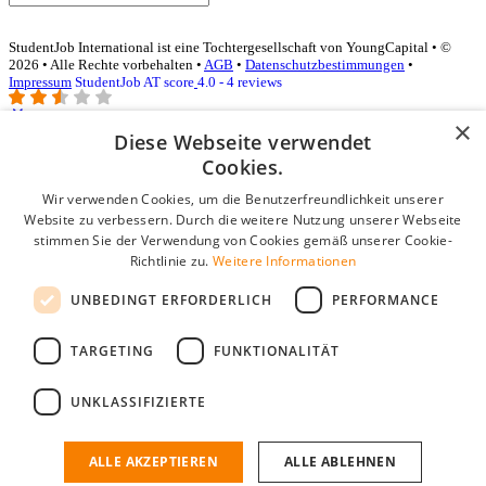
StudentJob International ist eine Tochtergesellschaft von YoungCapital • ©
2026 • Alle Rechte vorbehalten •
AGB
•
Datenschutzbestimmungen
•
Impressum
StudentJob AT score
4.0 - 4 reviews
×
Diese Webseite verwendet
Login für Unternehmen
Cookies.
Wir verwenden Cookies, um die Benutzerfreundlichkeit unserer
E-Mail
*
Website zu verbessern. Durch die weitere Nutzung unserer Webseite
stimmen Sie der Verwendung von Cookies gemäß unserer Cookie-
Passwort
Richtlinie zu.
Weitere Informationen
Angemeldet bleiben
UNBEDINGT ERFORDERLICH
PERFORMANCE
Passwort vergessen?
Login
TARGETING
FUNKTIONALITÄT
Kostenloses Unternehmensprofil
UNKLASSIFIZIERTE
Wenn Sie sich registriert haben, können Sie ein Unternehmensprofil
erstellen. Sie sind nur noch wenige Schritte davon entfernt, den
passenden Mitarbeiter zu finden.
ALLE AKZEPTIEREN
ALLE ABLEHNEN