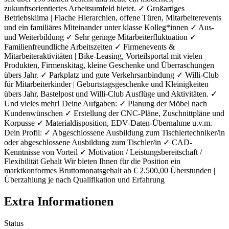
zukunftsorientiertes Arbeitsumfeld bietet. ✓ Großartiges
Betriebsklima | Flache Hierarchien, offene Türen, Mitarbeiterevents
und ein familiäres Miteinander unter klasse Kolleg*innen ✓ Aus-
und Weiterbildung ✓ Sehr geringe Mitarbeiterfluktuation ✓
Familienfreundliche Arbeitszeiten ✓ Firmenevents &
Mitarbeiteraktivitäten | Bike-Leasing, Vorteilsportal mit vielen
Produkten, Firmenskitag, kleine Geschenke und Überraschungen
übers Jahr. ✓ Parkplatz und gute Verkehrsanbindung ✓ Willi-Club
für Mitarbeiterkinder | Geburtstagsgeschenke und Kleinigkeiten
übers Jahr, Bastelpost und Willi-Club Ausflüge und Aktivitäten. ✓
Und vieles mehr! Deine Aufgaben: ✓ Planung der Möbel nach
Kundenwünschen ✓ Erstellung der CNC-Pläne, Zuschnittpläne und
Korpusse ✓ Materialdisposition, EDV-Daten-Übernahme u.v.m.
Dein Profil: ✓ Abgeschlossene Ausbildung zum Tischlertechniker/in
oder abgeschlossene Ausbildung zum Tischler/in ✓ CAD-
Kenntnisse von Vorteil ✓ Motivation / Leistungsbereitschaft /
Flexibilität Gehalt Wir bieten Ihnen für die Position ein
marktkonformes Bruttomonatsgehalt ab € 2.500,00 Überstunden |
Überzahlung je nach Qualifikation und Erfahrung
Extra Informationen
Status