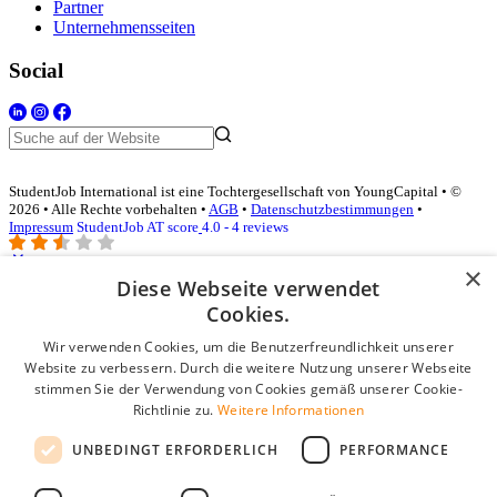
Partner
Unternehmensseiten
Social
StudentJob International ist eine Tochtergesellschaft von YoungCapital • ©
2026 • Alle Rechte vorbehalten •
AGB
•
Datenschutzbestimmungen
•
Impressum
StudentJob AT score
4.0 - 4 reviews
×
Diese Webseite verwendet
Login für Unternehmen
Cookies.
Wir verwenden Cookies, um die Benutzerfreundlichkeit unserer
E-Mail
*
Website zu verbessern. Durch die weitere Nutzung unserer Webseite
stimmen Sie der Verwendung von Cookies gemäß unserer Cookie-
Passwort
Richtlinie zu.
Weitere Informationen
Angemeldet bleiben
UNBEDINGT ERFORDERLICH
PERFORMANCE
Passwort vergessen?
Login