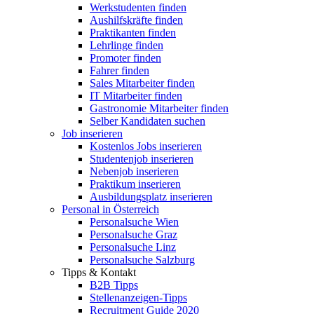
Werkstudenten finden
Aushilfskräfte finden
Praktikanten finden
Lehrlinge finden
Promoter finden
Fahrer finden
Sales Mitarbeiter finden
IT Mitarbeiter finden
Gastronomie Mitarbeiter finden
Selber Kandidaten suchen
Job inserieren
Kostenlos Jobs inserieren
Studentenjob inserieren
Nebenjob inserieren
Praktikum inserieren
Ausbildungsplatz inserieren
Personal in Österreich
Personalsuche Wien
Personalsuche Graz
Personalsuche Linz
Personalsuche Salzburg
Tipps & Kontakt
B2B Tipps
Stellenanzeigen-Tipps
Recruitment Guide 2020