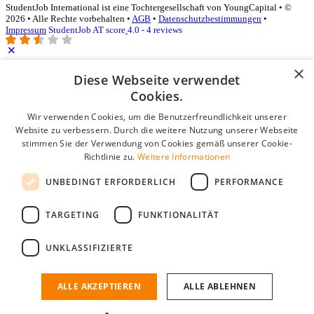
StudentJob International ist eine Tochtergesellschaft von YoungCapital • ©
2026 • Alle Rechte vorbehalten •
AGB
•
Datenschutzbestimmungen
•
Impressum
StudentJob AT score
4.0 - 4 reviews
×
Diese Webseite verwendet
Login für Unternehmen
Cookies.
E-Mail
*
Wir verwenden Cookies, um die Benutzerfreundlichkeit unserer
Website zu verbessern. Durch die weitere Nutzung unserer Webseite
stimmen Sie der Verwendung von Cookies gemäß unserer Cookie-
Passwort
Richtlinie zu.
Weitere Informationen
Angemeldet bleiben
UNBEDINGT ERFORDERLICH
PERFORMANCE
Passwort vergessen?
Login
TARGETING
FUNKTIONALITÄT
Kostenloses Unternehmensprofil
UNKLASSIFIZIERTE
Wenn Sie sich registriert haben, können Sie ein Unternehmensprofil
erstellen. Sie sind nur noch wenige Schritte davon entfernt, den
passenden Mitarbeiter zu finden.
ALLE AKZEPTIEREN
ALLE ABLEHNEN
Noch kein Unternehmensprofil?