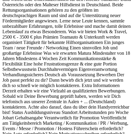
Österreichs oder den Malteser Hilfsdienst in Deutschland. Beide
Rettungsorganisationen gehören zu den größten im
deutschsprachigen Raum und sind auf die Unterstützung neuer
Fördermitglieder angewiesen. Lerne neue Leute kennen, sammle
unbezahlbare Erfahrungen, tolle Erlebnisse und mache damit deinen
Lebenslauf zu etwas Besonderem. Was wir bieten Work & Travel,
2500 € - 3500 € plus Prämien Teamauto & Unterkunft werden
organisiert Tätigkeit für bekannte Hilfsorganisationen Ein junges
Team / neue Freunde / Networking Einen sinnvollen Job und
großartige Erlebnisse Was wir erwarten Matura Mindestalter von 18
Jahren Mindestens 4 Wochen Zeit Kommunikationsstärke &
Flexibilität Eine hohe Frustrationsgrenze & eine gute Portion
Selbstbewusstsein Durchhaltevermögen Eigenverantwortung
Verhandlungssicheres Deutsch als Voraussetzung Bewerben Der
Job passt perfekt zu dir? Dann bewirb dich jetzt und wir werden
dich so schnell wie möglich kontaktieren. Extra Informationen
Derzeit erhalten wir eine Vielzahl an qualifizierten Bewerbungen.
Sobald wir Deine Bewerbung geprüft haben, werden wir Dich
telefonisch aus unserer Zentrale in Aalen + ... (Deutschland)
kontaktieren. Achte also darauf, dass du über dein Handyerreichbar
bist! Status Ausbildungsniveau Standort Arbeitsstunden pro Woche
Jobart Gehaltsangabe Verantwortlich für Promotion Veröffentlicht
am Tätigkeitsbereich Marketing / Kommunikation / PR / Werbung,
Events / Messe / Promotion / Hostess Führerschein erforderlich?
Nein Auto erforderlich? Nein Motivationsschreiben erforderlich?