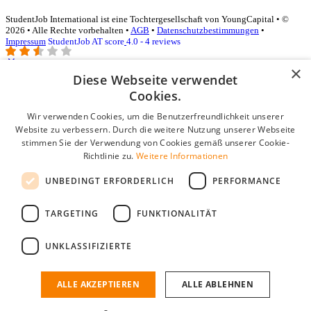
StudentJob International ist eine Tochtergesellschaft von YoungCapital • ©
2026 • Alle Rechte vorbehalten •
AGB
•
Datenschutzbestimmungen
•
Impressum
StudentJob AT score
4.0 - 4 reviews
×
Diese Webseite verwendet
Login für Unternehmen
Cookies.
Wir verwenden Cookies, um die Benutzerfreundlichkeit unserer
E-Mail
*
Website zu verbessern. Durch die weitere Nutzung unserer Webseite
stimmen Sie der Verwendung von Cookies gemäß unserer Cookie-
Passwort
Richtlinie zu.
Weitere Informationen
Angemeldet bleiben
UNBEDINGT ERFORDERLICH
PERFORMANCE
Passwort vergessen?
Login
TARGETING
FUNKTIONALITÄT
Kostenloses Unternehmensprofil
UNKLASSIFIZIERTE
Wenn Sie sich registriert haben, können Sie ein Unternehmensprofil
erstellen. Sie sind nur noch wenige Schritte davon entfernt, den
passenden Mitarbeiter zu finden.
ALLE AKZEPTIEREN
ALLE ABLEHNEN
Noch kein Unternehmensprofil?