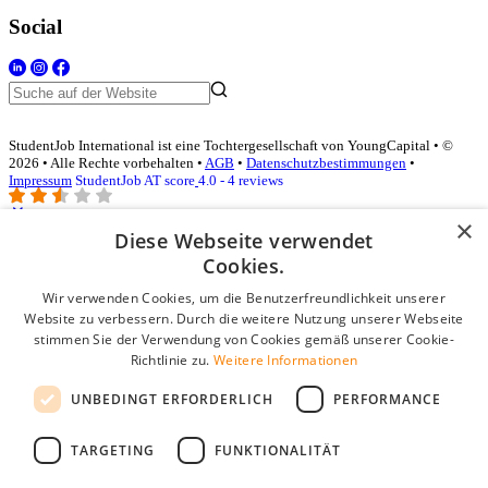
Social
StudentJob International ist eine Tochtergesellschaft von YoungCapital • ©
2026 • Alle Rechte vorbehalten •
AGB
•
Datenschutzbestimmungen
•
Impressum
StudentJob AT score
4.0 - 4 reviews
×
Diese Webseite verwendet
Login für Unternehmen
Cookies.
Wir verwenden Cookies, um die Benutzerfreundlichkeit unserer
E-Mail
*
Website zu verbessern. Durch die weitere Nutzung unserer Webseite
stimmen Sie der Verwendung von Cookies gemäß unserer Cookie-
Passwort
Richtlinie zu.
Weitere Informationen
Angemeldet bleiben
UNBEDINGT ERFORDERLICH
PERFORMANCE
Passwort vergessen?
Login
TARGETING
FUNKTIONALITÄT
Kostenloses Unternehmensprofil