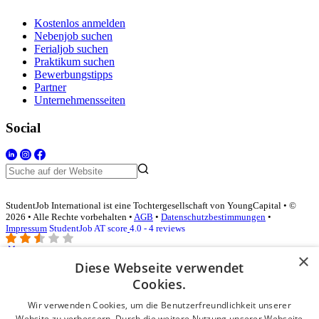
Kostenlos anmelden
Nebenjob suchen
Ferialjob suchen
Praktikum suchen
Bewerbungstipps
Partner
Unternehmensseiten
Social
StudentJob International ist eine Tochtergesellschaft von YoungCapital • ©
2026 • Alle Rechte vorbehalten •
AGB
•
Datenschutzbestimmungen
•
Impressum
StudentJob AT score
4.0 - 4 reviews
×
Diese Webseite verwendet
Login für Unternehmen
Cookies.
Wir verwenden Cookies, um die Benutzerfreundlichkeit unserer
E-Mail
*
Website zu verbessern. Durch die weitere Nutzung unserer Webseite