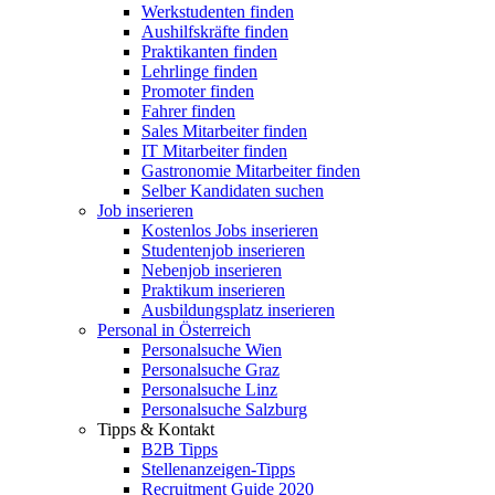
Werkstudenten finden
Aushilfskräfte finden
Praktikanten finden
Lehrlinge finden
Promoter finden
Fahrer finden
Sales Mitarbeiter finden
IT Mitarbeiter finden
Gastronomie Mitarbeiter finden
Selber Kandidaten suchen
Job inserieren
Kostenlos Jobs inserieren
Studentenjob inserieren
Nebenjob inserieren
Praktikum inserieren
Ausbildungsplatz inserieren
Personal in Österreich
Personalsuche Wien
Personalsuche Graz
Personalsuche Linz
Personalsuche Salzburg
Tipps & Kontakt
B2B Tipps
Stellenanzeigen-Tipps
Recruitment Guide 2020