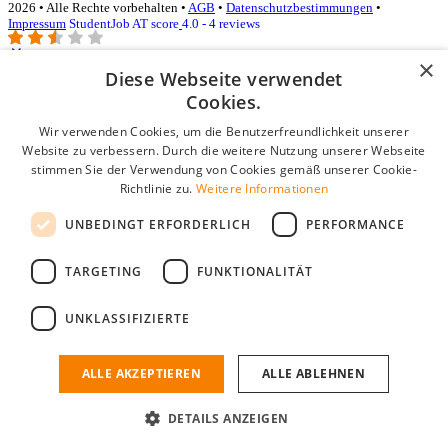
2026 • Alle Rechte vorbehalten •
AGB
•
Datenschutzbestimmungen
•
Impressum
StudentJob AT score
4.0 - 4 reviews
×
Diese Webseite verwendet
Login für Unternehmen
Cookies.
Wir verwenden Cookies, um die Benutzerfreundlichkeit unserer
E-Mail
*
Website zu verbessern. Durch die weitere Nutzung unserer Webseite
stimmen Sie der Verwendung von Cookies gemäß unserer Cookie-
Passwort
Richtlinie zu.
Weitere Informationen
Angemeldet bleiben
UNBEDINGT ERFORDERLICH
PERFORMANCE
Passwort vergessen?
Login
TARGETING
FUNKTIONALITÄT
Kostenloses Unternehmensprofil
UNKLASSIFIZIERTE
Wenn Sie sich registriert haben, können Sie ein Unternehmensprofil
erstellen. Sie sind nur noch wenige Schritte davon entfernt, den
passenden Mitarbeiter zu finden.
ALLE AKZEPTIEREN
ALLE ABLEHNEN
Noch kein Unternehmensprofil?
DETAILS ANZEIGEN
Kostenlos registrieren