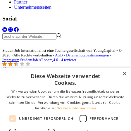
Partner
Unternehmensseiten
Social
StudentJob International ist eine Tochtergesellschaft von YoungCapital • ©
2026 • Alle Rechte vorbehalten •
AGB
•
Datenschutzbestimmungen
•
Impressum
StudentJob AT score
4.0 - 4 reviews
×
Diese Webseite verwendet
Login für Unternehmen
Cookies.
Wir verwenden Cookies, um die Benutzerfreundlichkeit unserer
E-Mail
*
Website zu verbessern. Durch die weitere Nutzung unserer Webseite
stimmen Sie der Verwendung von Cookies gemäß unserer Cookie-
Passwort
Richtlinie zu.
Weitere Informationen
Angemeldet bleiben
UNBEDINGT ERFORDERLICH
PERFORMANCE
Passwort vergessen?
Login