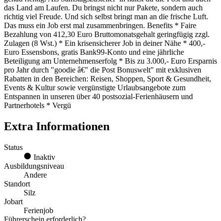
das Land am Laufen. Du bringst nicht nur Pakete, sondern auch
richtig viel Freude. Und sich selbst bringt man an die frische Luft.
Das muss ein Job erst mal zusammenbringen. Benefits * Faire
Bezahlung von 412,30 Euro Bruttomonatsgehalt geringfügig zzgl.
Zulagen (8 Wst.) * Ein krisensicherer Job in deiner Nähe * 400,-
Euro Essensbons, gratis Bank99-Konto und eine jährliche
Beteiligung am Unternehmenserfolg * Bis zu 3.000,- Euro Ersparnis
pro Jahr durch "goodie â€" die Post Bonuswelt" mit exklusiven
Rabatten in den Bereichen: Reisen, Shoppen, Sport & Gesundheit,
Events & Kultur sowie vergünstigte Urlaubsangebote zum
Entspannen in unseren über 40 postsozial-Ferienhäusern und
Partnerhotels * Vergü
Extra Informationen
Status
Inaktiv
Ausbildungsniveau
Andere
Standort
Silz
Jobart
Ferienjob
Führerschein erforderlich?