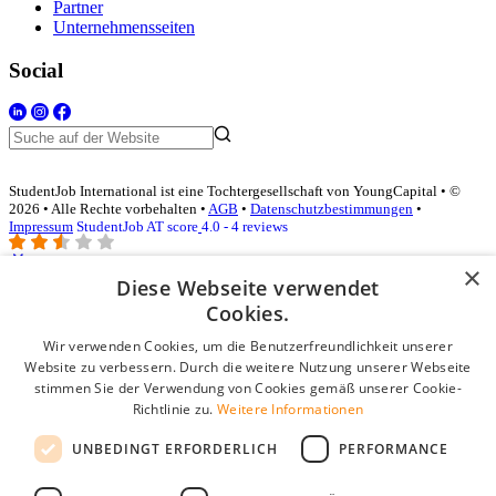
Partner
Unternehmensseiten
Social
StudentJob International ist eine Tochtergesellschaft von YoungCapital • ©
2026 • Alle Rechte vorbehalten •
AGB
•
Datenschutzbestimmungen
•
Impressum
StudentJob AT score
4.0 - 4 reviews
×
Diese Webseite verwendet
Login für Unternehmen
Cookies.
Wir verwenden Cookies, um die Benutzerfreundlichkeit unserer
E-Mail
*
Website zu verbessern. Durch die weitere Nutzung unserer Webseite
stimmen Sie der Verwendung von Cookies gemäß unserer Cookie-
Passwort
Richtlinie zu.
Weitere Informationen
Angemeldet bleiben
UNBEDINGT ERFORDERLICH
PERFORMANCE
Passwort vergessen?
Login